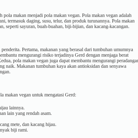
ah pola makan menjadi pola makan vegan. Pola makan vegan adalah
, termasuk daging, susu, telur, dan produk turunannya. Pola makan
, seperti sayuran, buah-buahan, biji-bijian, dan kacang-kacangan.
 penderita. Pertama, makanan yang berasal dari tumbuhan umumnya
membantu mengurangi risiko terjadinya Gerd dengan menjaga berat
 Kedua, pola makan vegan juga dapat membantu mengurangi peradanga
ng naik. Makanan tumbuhan kaya akan antioksidan dan senyawa
angan.
ola makan vegan untuk mengatasi Gerd:
ijau lainnya.
han lain yang rendah asam.
ang mete, dan kacang hijau.
yak biji rami.