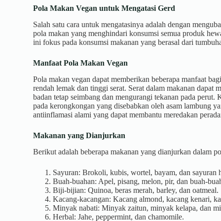
Pola Makan Vegan untuk Mengatasi Gerd
Salah satu cara untuk mengatasinya adalah dengan mengub
pola makan yang menghindari konsumsi semua produk hewani
ini fokus pada konsumsi makanan yang berasal dari tumbuhan
Manfaat Pola Makan Vegan
Pola makan vegan dapat memberikan beberapa manfaat bagi
rendah lemak dan tinggi serat. Serat dalam makanan dapat 
badan tetap seimbang dan mengurangi tekanan pada perut.
pada kerongkongan yang disebabkan oleh asam lambung ya
antiinflamasi alami yang dapat membantu meredakan perad
Makanan yang Dianjurkan
Berikut adalah beberapa makanan yang dianjurkan dalam p
Sayuran: Brokoli, kubis, wortel, bayam, dan sayuran h
Buah-buahan: Apel, pisang, melon, pir, dan buah-bua
Biji-bijian: Quinoa, beras merah, barley, dan oatmeal.
Kacang-kacangan: Kacang almond, kacang kenari, kac
Minyak nabati: Minyak zaitun, minyak kelapa, dan min
Herbal: Jahe, peppermint, dan chamomile.