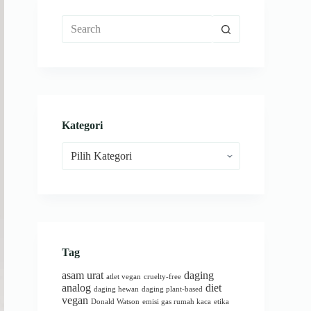
No
results
Kategori
Kategori
Tag
asam urat
daging
atlet vegan
cruelty-free
analog
diet
daging hewan
daging plant-based
vegan
Donald Watson
emisi gas rumah kaca
etika