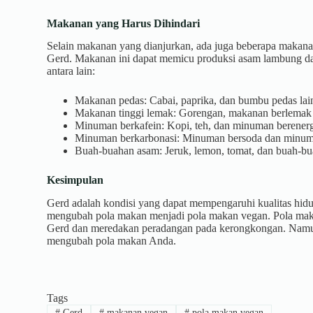
Makanan yang Harus Dihindari
Selain makanan yang dianjurkan, ada juga beberapa makana
Gerd. Makanan ini dapat memicu produksi asam lambung da
antara lain:
Makanan pedas: Cabai, paprika, dan bumbu pedas lai
Makanan tinggi lemak: Gorengan, makanan berlemak 
Minuman berkafein: Kopi, teh, dan minuman berenerg
Minuman berkarbonasi: Minuman bersoda dan minuma
Buah-buahan asam: Jeruk, lemon, tomat, dan buah-bu
Kesimpulan
Gerd adalah kondisi yang dapat mempengaruhi kualitas hidu
mengubah pola makan menjadi pola makan vegan. Pola maka
Gerd dan meredakan peradangan pada kerongkongan. Namun, 
mengubah pola makan Anda.
Tags
#
Gerd
#
makanan vegan
#
pola makan vegan