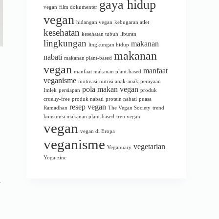
gaya hidup
vegan
film dokumenter
vegan
hidangan vegan
kebugaran atlet
kesehatan
kesehatan tubuh
liburan
lingkungan
makanan
lingkungan hidup
makanan
nabati
makanan plant-based
vegan
manfaat
manfaat makanan plant-based
veganisme
motivasi
nutrisi anak-anak
perayaan
pola makan vegan
Imlek
persiapan
produk
cruelty-free
produk nabati
protein nabati
puasa
resep vegan
Ramadhan
The Vegan Society
trend
konsumsi makanan plant-based
tren vegan
vegan
vegan di Eropa
veganisme
vegetarian
Veganuary
Yoga
zinc
a