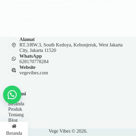
penting dalam mempopulerkan gaya hidup vegan di
seluruh dunia. Dalam biografi…
Vegan Boy
Februari 6, 2024
Alamat
RT.3/RW.3, South Kedoya, Kebonjeruk, West Jakarta
City, Jakarta 11520
WhatsApp
628170778284
Website
vegevibes.com
Navigasi
Beranda
Produk
Tentang
Blog
Kontak
Vege Vibes © 2026.
Beranda