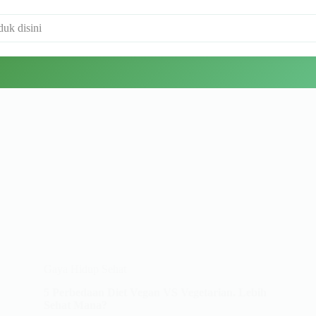
Gaya Hidup Sehat
5 Perbedaan Diet Vegan VS Vegetarian. Lebih
Sehat Mana?