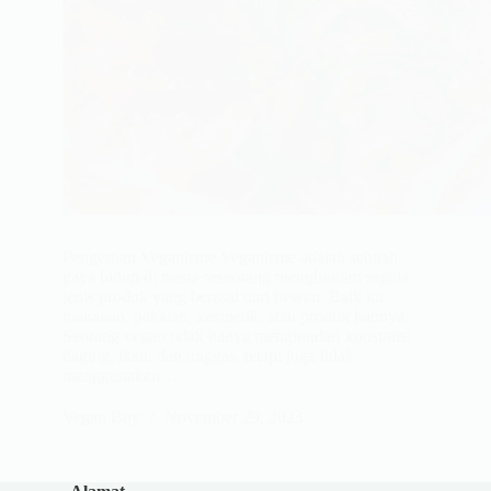
Pengertian Veganisme Veganisme adalah sebuah
gaya hidup di mana seseorang menghindari segala
jenis produk yang berasal dari hewan. Baik itu
makanan, pakaian, kosmetik, atau produk lainnya.
Seorang vegan tidak hanya menghindari konsumsi
daging, ikan, dan unggas, tetapi juga tidak
menggunakan…
Vegan Boy
November 29, 2023