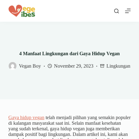
S
k
i
p
t
o
c
o
n
4 Manfaat Lingkungan dari Gaya Hidup Vegan
t
e
Vegan Boy
November 29, 2023
Lingkungan
n
t
Gaya hidup vegan
telah menjadi pilihan yang semakin populer
di kalangan masyarakat saat ini. Selain manfaat kesehatan
yang sudah terkenal, gaya hidup vegan juga memberikan
dampak positif bagi lingkungan. Dalam artikel ini, kami akan