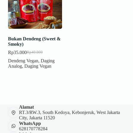
Bukan Dendeng (Sweet &
Smoky)
Rp
35.000
Rp
40.000
Harga
Harga
aslinya
saat
Dendeng Vegan
,
Daging
adalah:
ini
Analog
,
Daging Vegan
Rp40.000.
adalah:
Rp35.000.
Alamat
RT.3/RW.3, South Kedoya, Kebonjeruk, West Jakarta
City, Jakarta 11520
WhatsApp
628170778284