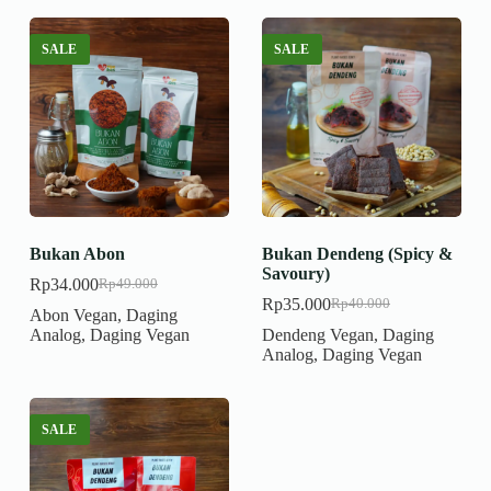
SALE
SALE
Bukan Abon
Bukan Dendeng (Spicy &
Savoury)
Rp
34.000
Rp
49.000
Harga
Harga
Rp
35.000
Rp
40.000
aslinya
saat
Harga
Harga
Abon Vegan
,
Daging
adalah:
ini
aslinya
saat
Analog
,
Daging Vegan
Dendeng Vegan
,
Daging
Rp49.000.
adalah:
adalah:
ini
Analog
,
Daging Vegan
Rp34.000.
Rp40.000.
adalah:
Rp35.000.
SALE