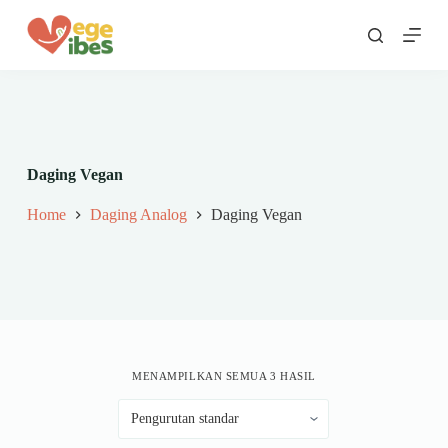
S
k
i
p
t
o
c
o
n
Daging Vegan
t
e
Home
Daging Analog
Daging Vegan
n
t
MENAMPILKAN SEMUA 3 HASIL