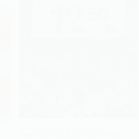
Apa Itu Jamur Shitake? Jamur Shitake, juga
dikenal sebagai Lentinula edodes, adalah salah satu